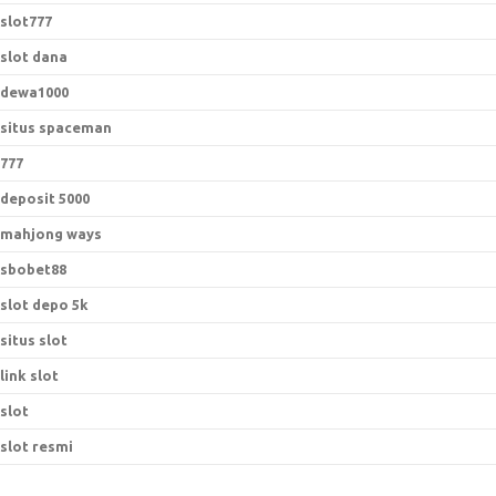
slot777
slot dana
dewa1000
situs spaceman
777
deposit 5000
mahjong ways
sbobet88
slot depo 5k
situs slot
link slot
slot
slot resmi