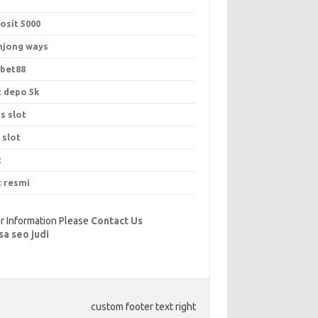
osit 5000
jong ways
bet88
t depo 5k
us slot
 slot
t
t resmi
r Information Please
Contact Us
sa seo judi
custom footer text right