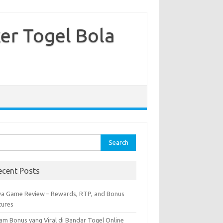
er Togel Bola
ecent Posts
wa Game Review – Rewards, RTP, and Bonus
tures
am Bonus yang Viral di Bandar Togel Online