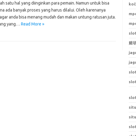
ah satu hal yang diinginkan para pemain. Namun untuk bisa
koi
a ada banyak proses yang harus dilalui. Oleh karenanya
mpo
gi agar anda bisa menang mudah dan makan untung ratusan juta.
mp
orang yang…
Read More »
slo
赌
jag
jag
slo
slo
slo
sit
sit
slo