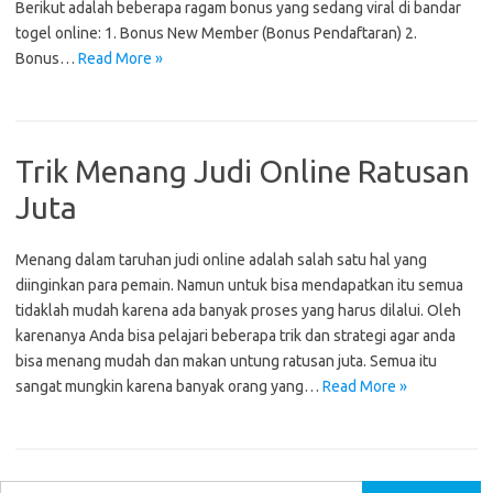
Berikut adalah beberapa ragam bonus yang sedang viral di bandar
togel online: 1. Bonus New Member (Bonus Pendaftaran) 2.
Bonus…
Read More »
Trik Menang Judi Online Ratusan
Juta
Menang dalam taruhan judi online adalah salah satu hal yang
diinginkan para pemain. Namun untuk bisa mendapatkan itu semua
tidaklah mudah karena ada banyak proses yang harus dilalui. Oleh
karenanya Anda bisa pelajari beberapa trik dan strategi agar anda
bisa menang mudah dan makan untung ratusan juta. Semua itu
sangat mungkin karena banyak orang yang…
Read More »