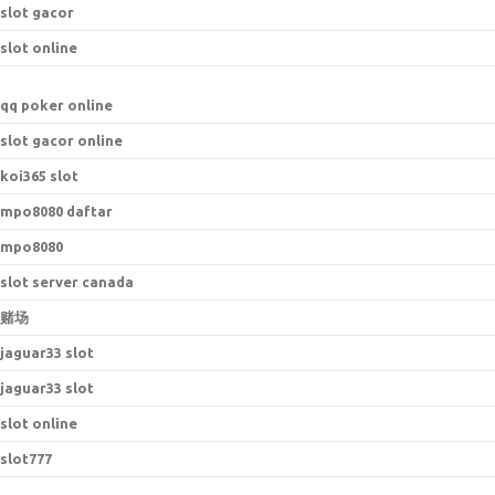
slot gacor
slot online
qq poker online
slot gacor online
koi365 slot
mpo8080 daftar
mpo8080
slot server canada
赌场
jaguar33 slot
jaguar33 slot
slot online
slot777