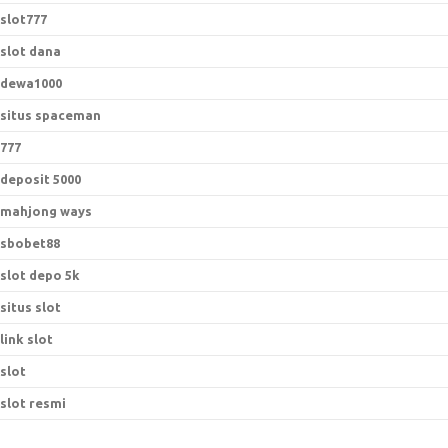
slot777
slot dana
dewa1000
situs spaceman
777
deposit 5000
mahjong ways
sbobet88
slot depo 5k
situs slot
link slot
slot
slot resmi