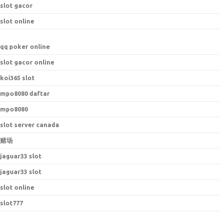
slot gacor
slot online
qq poker online
slot gacor online
koi365 slot
mpo8080 daftar
mpo8080
slot server canada
赌场
jaguar33 slot
jaguar33 slot
slot online
slot777