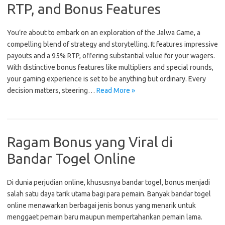
RTP, and Bonus Features
You’re about to embark on an exploration of the Jalwa Game, a
compelling blend of strategy and storytelling. It features impressive
payouts and a 95% RTP, offering substantial value for your wagers.
With distinctive bonus features like multipliers and special rounds,
your gaming experience is set to be anything but ordinary. Every
decision matters, steering…
Read More »
Ragam Bonus yang Viral di
Bandar Togel Online
Di dunia perjudian online, khususnya bandar togel, bonus menjadi
salah satu daya tarik utama bagi para pemain. Banyak bandar togel
online menawarkan berbagai jenis bonus yang menarik untuk
menggaet pemain baru maupun mempertahankan pemain lama.