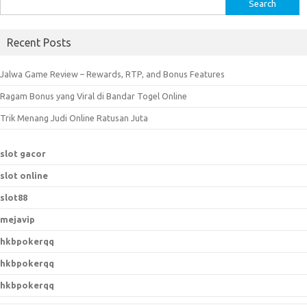
S
e
a
Recent Posts
r
c
Jalwa Game Review – Rewards, RTP, and Bonus Features
h
Ragam Bonus yang Viral di Bandar Togel Online
f
o
Trik Menang Judi Online Ratusan Juta
r
:
slot gacor
slot online
slot88
mejavip
hkbpokerqq
hkbpokerqq
hkbpokerqq