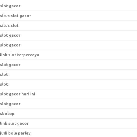
slot gacor
situs slot gacor
situs slot
slot gacor
slot gacor
link slot terpercaya
slot gacor
slot
slot
slot gacor hari ini
slot gacor
sbotop
link slot gacor
judi bola parlay