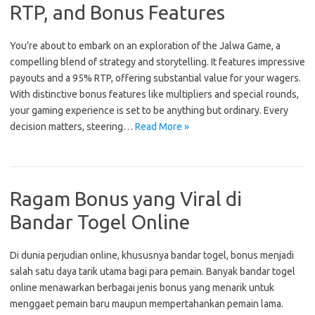
RTP, and Bonus Features
You’re about to embark on an exploration of the Jalwa Game, a
compelling blend of strategy and storytelling. It features impressive
payouts and a 95% RTP, offering substantial value for your wagers.
With distinctive bonus features like multipliers and special rounds,
your gaming experience is set to be anything but ordinary. Every
decision matters, steering…
Read More »
Ragam Bonus yang Viral di
Bandar Togel Online
Di dunia perjudian online, khususnya bandar togel, bonus menjadi
salah satu daya tarik utama bagi para pemain. Banyak bandar togel
online menawarkan berbagai jenis bonus yang menarik untuk
menggaet pemain baru maupun mempertahankan pemain lama.