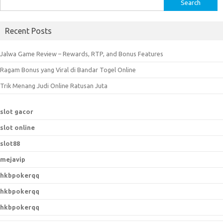
S
e
a
Recent Posts
r
c
Jalwa Game Review – Rewards, RTP, and Bonus Features
h
Ragam Bonus yang Viral di Bandar Togel Online
f
o
Trik Menang Judi Online Ratusan Juta
r
:
slot gacor
slot online
slot88
mejavip
hkbpokerqq
hkbpokerqq
hkbpokerqq