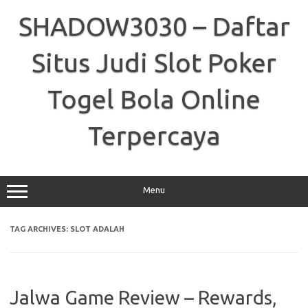
Skip
to
SHADOW3030 – Daftar
content
Situs Judi Slot Poker
Togel Bola Online
Terpercaya
Menu
TAG ARCHIVES:
SLOT ADALAH
Jalwa Game Review – Rewards,