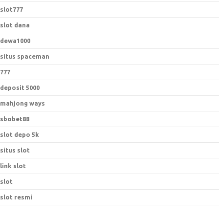
slot777
slot dana
dewa1000
situs spaceman
777
deposit 5000
mahjong ways
sbobet88
slot depo 5k
situs slot
link slot
slot
slot resmi