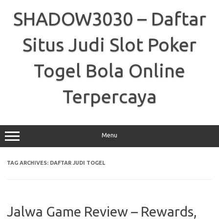
Skip
to
SHADOW3030 – Daftar
content
Situs Judi Slot Poker
Togel Bola Online
Terpercaya
Menu
TAG ARCHIVES:
DAFTAR JUDI TOGEL
Jalwa Game Review – Rewards,