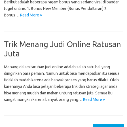
Berikut adalah beberapa ragam bonus yang sedang viral di bandar
togel online: 1. Bonus New Member (Bonus Pendaftaran) 2.
Bonus…
Read More »
Trik Menang Judi Online Ratusan
Juta
Menang dalam taruhan judi online adalah salah satu hal yang
diinginkan para pemain. Namun untuk bisa mendapatkan itu semua
tidaklah mudah karena ada banyak proses yang harus dilalui. Oleh
karenanya Anda bisa pelajari beberapa trik dan strategi agar anda
bisa menang mudah dan makan untung ratusan juta. Semua itu
sangat mungkin karena banyak orang yang…
Read More »