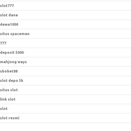
slot777
slot dana
dewa1000
situs spaceman
777
deposit 5000
mahjong ways
sbobet88
slot depo 5k
situs slot
link slot
slot
slot resmi