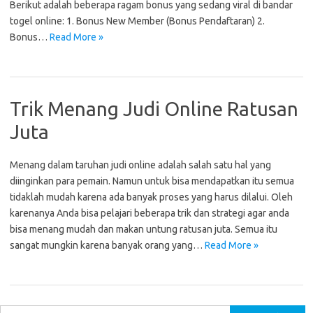
Berikut adalah beberapa ragam bonus yang sedang viral di bandar
togel online: 1. Bonus New Member (Bonus Pendaftaran) 2.
Bonus…
Read More »
Trik Menang Judi Online Ratusan
Juta
Menang dalam taruhan judi online adalah salah satu hal yang
diinginkan para pemain. Namun untuk bisa mendapatkan itu semua
tidaklah mudah karena ada banyak proses yang harus dilalui. Oleh
karenanya Anda bisa pelajari beberapa trik dan strategi agar anda
bisa menang mudah dan makan untung ratusan juta. Semua itu
sangat mungkin karena banyak orang yang…
Read More »