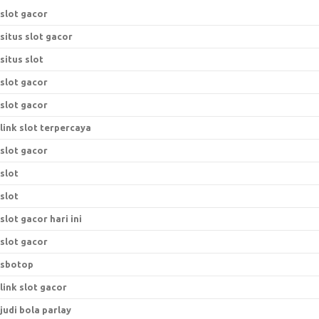
slot gacor
situs slot gacor
situs slot
slot gacor
slot gacor
link slot terpercaya
slot gacor
slot
slot
slot gacor hari ini
slot gacor
sbotop
link slot gacor
judi bola parlay