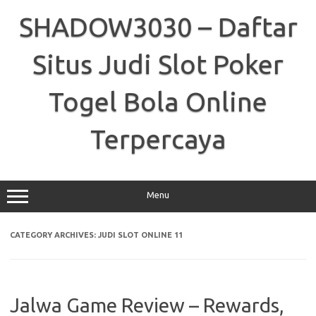
Skip
to
SHADOW3030 – Daftar
content
Situs Judi Slot Poker
Togel Bola Online
Terpercaya
Menu
CATEGORY ARCHIVES:
JUDI SLOT ONLINE 11
Jalwa Game Review – Rewards,