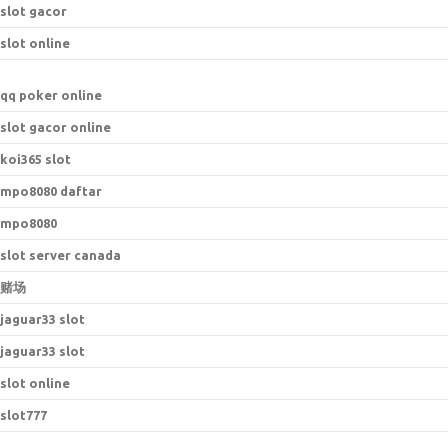
slot gacor
slot online
qq poker online
slot gacor online
koi365 slot
mpo8080 daftar
mpo8080
slot server canada
赌场
jaguar33 slot
jaguar33 slot
slot online
slot777