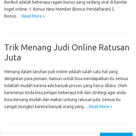
Berikut adalah beberapa ragam bonus yang sedang viral di bandar
togel online: 1. Bonus New Member (Bonus Pendaftaran) 2.
Bonus…
Read More »
Trik Menang Judi Online Ratusan
Juta
Menang dalam taruhan judi online adalah salah satu hal yang
diinginkan para pemain. Namun untuk bisa mendapatkan itu semua
tidaklah mudah karena ada banyak proses yang harus dilalui. Oleh
karenanya Anda bisa pelajari beberapa trik dan strategi agar anda
bisa menang mudah dan makan untung ratusan juta. Semua itu
sangat mungkin karena banyak orang yang…
Read More »