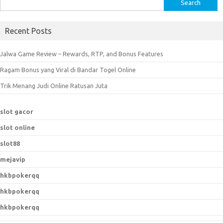
S
e
a
Recent Posts
r
c
Jalwa Game Review – Rewards, RTP, and Bonus Features
h
Ragam Bonus yang Viral di Bandar Togel Online
f
o
Trik Menang Judi Online Ratusan Juta
r
:
slot gacor
slot online
slot88
mejavip
hkbpokerqq
hkbpokerqq
hkbpokerqq