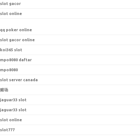
slot gacor
slot online
qq poker online
slot gacor online
koi365 slot
mpo8080 daftar
mpo8080
slot server canada
赌场
jaguar33 slot
jaguar33 slot
slot online
slot777