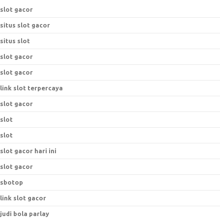
slot gacor
situs slot gacor
situs slot
slot gacor
slot gacor
link slot terpercaya
slot gacor
slot
slot
slot gacor hari ini
slot gacor
sbotop
link slot gacor
judi bola parlay