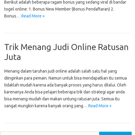
Berikut adalah beberapa ragam bonus yang sedang viral di bandar
togel online: 1. Bonus New Member (Bonus Pendaftaran) 2.
Bonus…
Read More »
Trik Menang Judi Online Ratusan
Juta
Menang dalam taruhan judi online adalah salah satu hal yang
diinginkan para pemain. Namun untuk bisa mendapatkan itu semua
tidaklah mudah karena ada banyak proses yang harus dilalui. Oleh
karenanya Anda bisa pelajari beberapa trik dan strategi agar anda
bisa menang mudah dan makan untung ratusan juta. Semua itu
sangat mungkin karena banyak orang yang…
Read More »