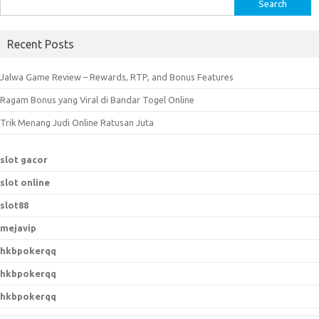
S
e
a
Recent Posts
r
c
Jalwa Game Review – Rewards, RTP, and Bonus Features
h
Ragam Bonus yang Viral di Bandar Togel Online
f
o
Trik Menang Judi Online Ratusan Juta
r
:
slot gacor
slot online
slot88
mejavip
hkbpokerqq
hkbpokerqq
hkbpokerqq