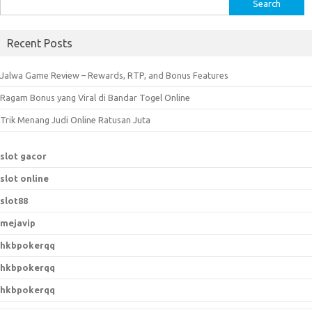
S
e
a
Recent Posts
r
c
Jalwa Game Review – Rewards, RTP, and Bonus Features
h
Ragam Bonus yang Viral di Bandar Togel Online
f
o
Trik Menang Judi Online Ratusan Juta
r
:
slot gacor
slot online
slot88
mejavip
hkbpokerqq
hkbpokerqq
hkbpokerqq