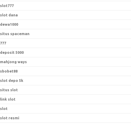
slot777
slot dana
dewa1000
situs spaceman
777
deposit 5000
mahjong ways
sbobet88
slot depo 5k
situs slot
link slot
slot
slot resmi