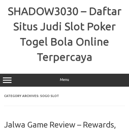
Skip
to
SHADOW3030 – Daftar
content
Situs Judi Slot Poker
Togel Bola Online
Terpercaya
Menu
CATEGORY ARCHIVES:
SOGO SLOT
Jalwa Game Review – Rewards,