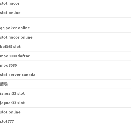
slot gacor
slot online
qq poker online
slot gacor online
koi365 slot
mpo8080 daftar
mpo8080
slot server canada
赌场
jaguar33 slot
jaguar33 slot
slot online
slot777