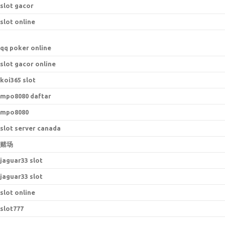
slot gacor
slot online
qq poker online
slot gacor online
koi365 slot
mpo8080 daftar
mpo8080
slot server canada
赌场
jaguar33 slot
jaguar33 slot
slot online
slot777