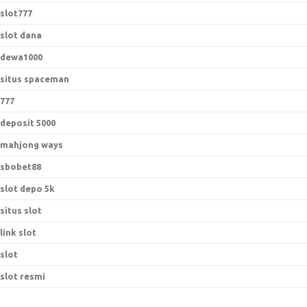
slot777
slot dana
dewa1000
situs spaceman
777
deposit 5000
mahjong ways
sbobet88
slot depo 5k
situs slot
link slot
slot
slot resmi