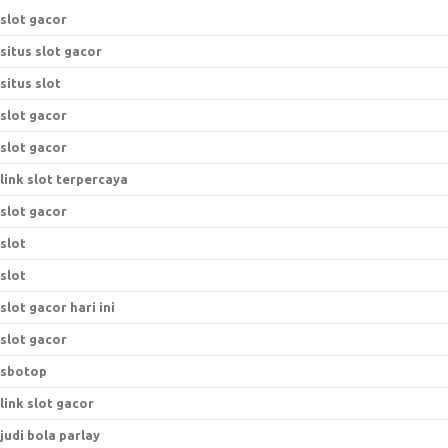
slot gacor
situs slot gacor
situs slot
slot gacor
slot gacor
link slot terpercaya
slot gacor
slot
slot
slot gacor hari ini
slot gacor
sbotop
link slot gacor
judi bola parlay