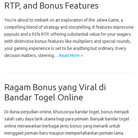
RTP, and Bonus Features
You’re about to embark on an exploration of the Jalwa Game, a
compelling blend of strategy and storytelling. It features impressive
payouts and a 95% RTP, offering substantial value for your wagers.
With distinctive bonus features like multipliers and special rounds,
your gaming experience is set to be anything but ordinary. Every
decision matters, steering…
Read More »
Ragam Bonus yang Viral di
Bandar Togel Online
Di dunia perjudian online, khususnya bandar togel, bonus menjadi
salah satu daya tarik utama bagi para pemain. Banyak bandar togel
online menawarkan berbagai jenis bonus yang menarik untuk
menggaet pemain baru maupun mempertahankan pemain lama.