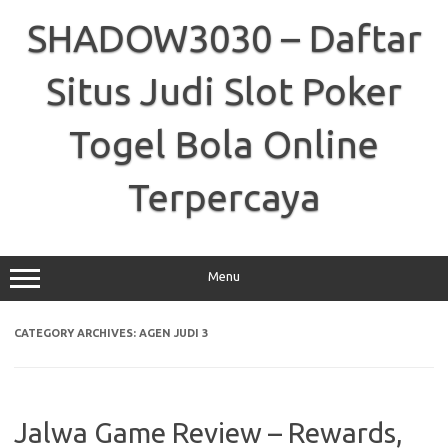
Skip
to
SHADOW3030 – Daftar
content
Situs Judi Slot Poker
Togel Bola Online
Terpercaya
Menu
CATEGORY ARCHIVES:
AGEN JUDI 3
Jalwa Game Review – Rewards,