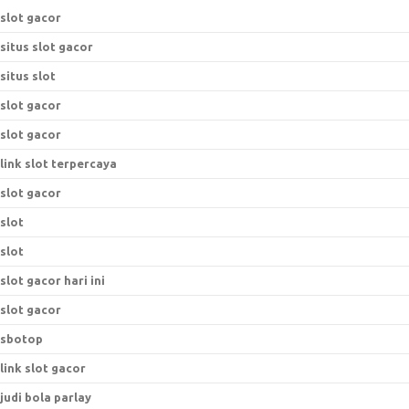
slot gacor
situs slot gacor
situs slot
slot gacor
slot gacor
link slot terpercaya
slot gacor
slot
slot
slot gacor hari ini
slot gacor
sbotop
link slot gacor
judi bola parlay