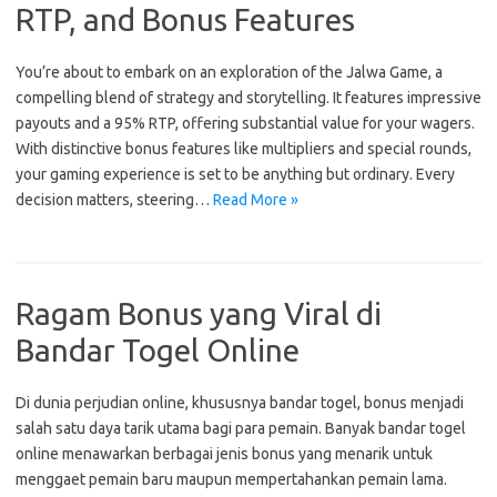
RTP, and Bonus Features
You’re about to embark on an exploration of the Jalwa Game, a
compelling blend of strategy and storytelling. It features impressive
payouts and a 95% RTP, offering substantial value for your wagers.
With distinctive bonus features like multipliers and special rounds,
your gaming experience is set to be anything but ordinary. Every
decision matters, steering…
Read More »
Ragam Bonus yang Viral di
Bandar Togel Online
Di dunia perjudian online, khususnya bandar togel, bonus menjadi
salah satu daya tarik utama bagi para pemain. Banyak bandar togel
online menawarkan berbagai jenis bonus yang menarik untuk
menggaet pemain baru maupun mempertahankan pemain lama.