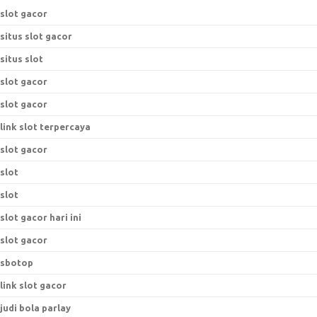
slot gacor
situs slot gacor
situs slot
slot gacor
slot gacor
link slot terpercaya
slot gacor
slot
slot
slot gacor hari ini
slot gacor
sbotop
link slot gacor
judi bola parlay