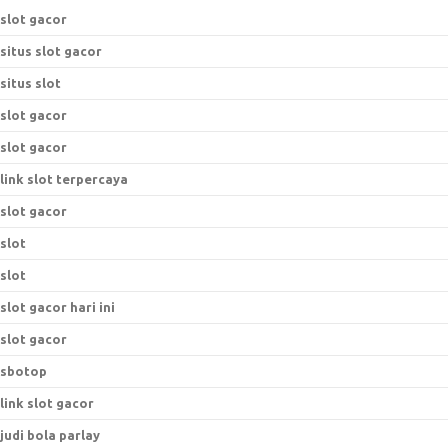
slot gacor
situs slot gacor
situs slot
slot gacor
slot gacor
link slot terpercaya
slot gacor
slot
slot
slot gacor hari ini
slot gacor
sbotop
link slot gacor
judi bola parlay