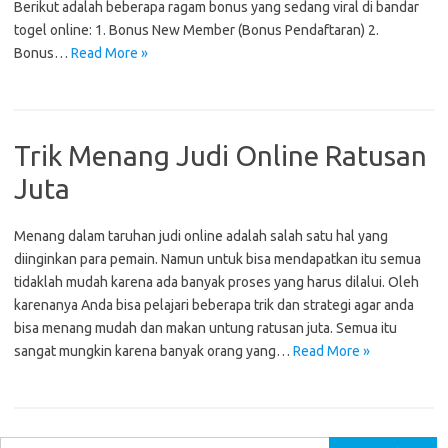
Berikut adalah beberapa ragam bonus yang sedang viral di bandar
togel online: 1. Bonus New Member (Bonus Pendaftaran) 2.
Bonus…
Read More »
Trik Menang Judi Online Ratusan
Juta
Menang dalam taruhan judi online adalah salah satu hal yang
diinginkan para pemain. Namun untuk bisa mendapatkan itu semua
tidaklah mudah karena ada banyak proses yang harus dilalui. Oleh
karenanya Anda bisa pelajari beberapa trik dan strategi agar anda
bisa menang mudah dan makan untung ratusan juta. Semua itu
sangat mungkin karena banyak orang yang…
Read More »