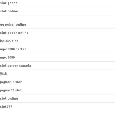
slot gacor
slot online
qq poker online
slot gacor online
koi365 slot
mpo8080 daftar
mpo8080
slot server canada
赌场
jaguar33 slot
jaguar33 slot
slot online
slot777