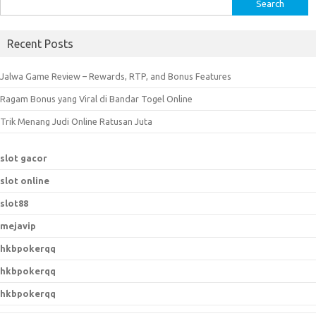
S
e
a
Recent Posts
r
c
Jalwa Game Review – Rewards, RTP, and Bonus Features
h
Ragam Bonus yang Viral di Bandar Togel Online
f
o
Trik Menang Judi Online Ratusan Juta
r
:
slot gacor
slot online
slot88
mejavip
hkbpokerqq
hkbpokerqq
hkbpokerqq