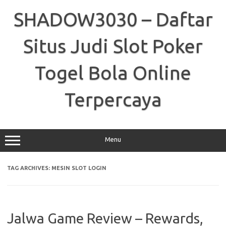
Skip
to
SHADOW3030 – Daftar
content
Situs Judi Slot Poker
Togel Bola Online
Terpercaya
Menu
TAG ARCHIVES:
MESIN SLOT LOGIN
Jalwa Game Review – Rewards,