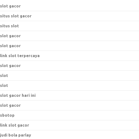
slot gacor
situs slot gacor
situs slot
slot gacor
slot gacor
link slot terpercaya
slot gacor
slot
slot
slot gacor hari ini
slot gacor
sbotop
link slot gacor
judi bola parlay