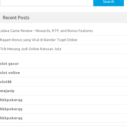
S
e
a
Recent Posts
r
c
Jalwa Game Review – Rewards, RTP, and Bonus Features
h
Ragam Bonus yang Viral di Bandar Togel Online
f
o
Trik Menang Judi Online Ratusan Juta
r
:
slot gacor
slot online
slot88
mejavip
hkbpokerqq
hkbpokerqq
hkbpokerqq