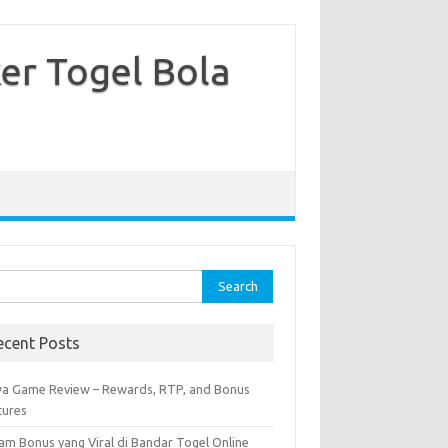
er Togel Bola
ecent Posts
wa Game Review – Rewards, RTP, and Bonus
tures
am Bonus yang Viral di Bandar Togel Online