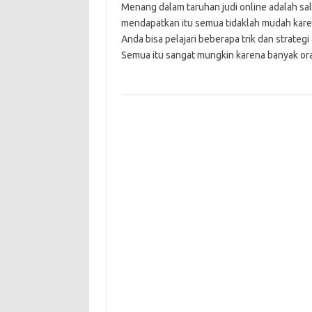
Menang dalam taruhan judi online adalah sal
mendapatkan itu semua tidaklah mudah karen
Anda bisa pelajari beberapa trik dan strate
Semua itu sangat mungkin karena banyak 