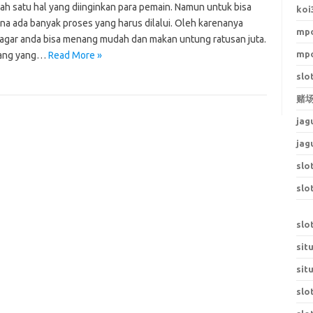
ah satu hal yang diinginkan para pemain. Namun untuk bisa
koi
a ada banyak proses yang harus dilalui. Oleh karenanya
mpo
gi agar anda bisa menang mudah dan makan untung ratusan juta.
mp
orang yang…
Read More »
slo
赌
jag
jag
slo
slo
slo
sit
sit
slo