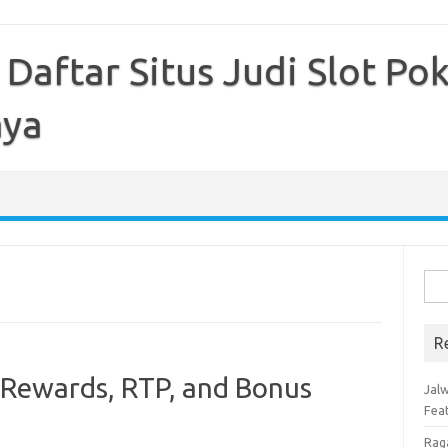
aftar Situs Judi Slot Pok
aya
S
e
a
R
r
c
Rewards, RTP, and Bonus
Jal
h
Fea
f
Rag