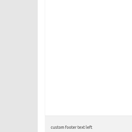
custom footer text left