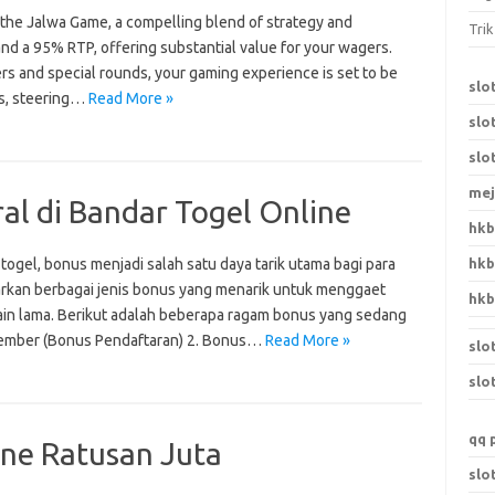
o
 the Jalwa Game, a compelling blend of strategy and
r
Tri
 and a 95% RTP, offering substantial value for your wagers.
:
iers and special rounds, your gaming experience is set to be
slo
rs, steering…
Read More »
slo
slo
mej
al di Bandar Togel Online
hk
togel, bonus menjadi salah satu daya tarik utama bagi para
hk
rkan berbagai jenis bonus yang menarik untuk menggaet
hk
 lama. Berikut adalah beberapa ragam bonus yang sedang
 Member (Bonus Pendaftaran) 2. Bonus…
Read More »
slo
slo
qq 
ine Ratusan Juta
slo