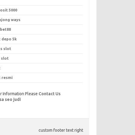
osit 5000
jong ways
bet88
t depo 5k
us slot
 slot
t
t resmi
r Information Please
Contact Us
sa seo judi
custom footer text right