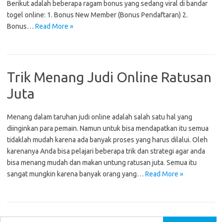
Berikut adalah beberapa ragam bonus yang sedang viral di bandar
togel online: 1. Bonus New Member (Bonus Pendaftaran) 2.
Bonus…
Read More »
Trik Menang Judi Online Ratusan
Juta
Menang dalam taruhan judi online adalah salah satu hal yang
diinginkan para pemain. Namun untuk bisa mendapatkan itu semua
tidaklah mudah karena ada banyak proses yang harus dilalui. Oleh
karenanya Anda bisa pelajari beberapa trik dan strategi agar anda
bisa menang mudah dan makan untung ratusan juta. Semua itu
sangat mungkin karena banyak orang yang…
Read More »