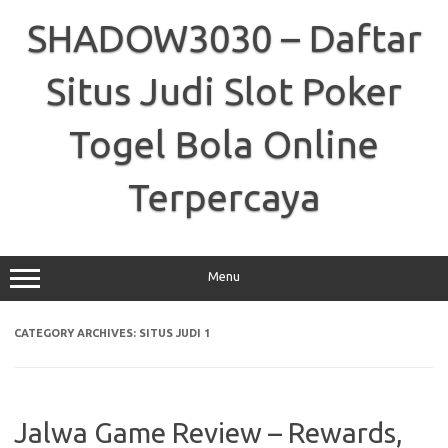
Skip
to
SHADOW3030 – Daftar
content
Situs Judi Slot Poker
Togel Bola Online
Terpercaya
Menu
CATEGORY ARCHIVES:
SITUS JUDI 1
Jalwa Game Review – Rewards,