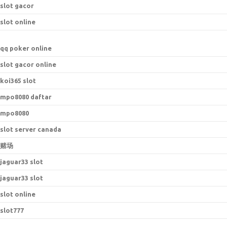
slot gacor
slot online
qq poker online
slot gacor online
koi365 slot
mpo8080 daftar
mpo8080
slot server canada
赌场
jaguar33 slot
jaguar33 slot
slot online
slot777