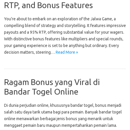
RTP, and Bonus Features
You’re about to embark on an exploration of the Jalwa Game, a
compelling blend of strategy and storytelling. It features impressive
payouts and a 95% RTP, offering substantial value for your wagers.
With distinctive bonus features like multipliers and special rounds,
your gaming experience is set to be anything but ordinary. Every
decision matters, steering…
Read More »
Ragam Bonus yang Viral di
Bandar Togel Online
Di dunia perjudian online, khususnya bandar togel, bonus menjadi
salah satu daya tarik utama bagi para pemain. Banyak bandar togel
online menawarkan berbagai jenis bonus yang menarik untuk
menggaet pemain baru maupun mempertahankan pemain lama.