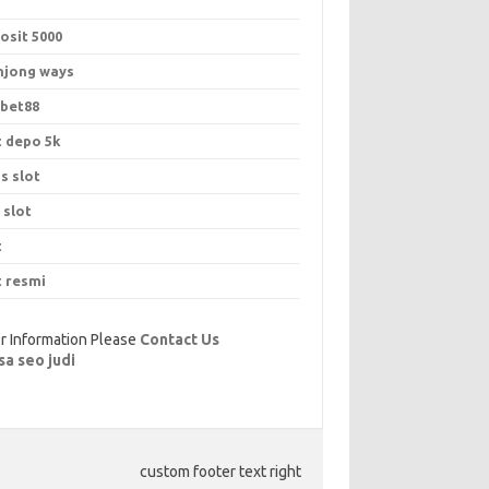
osit 5000
jong ways
bet88
t depo 5k
us slot
 slot
t
t resmi
r Information Please
Contact Us
sa seo judi
custom footer text right