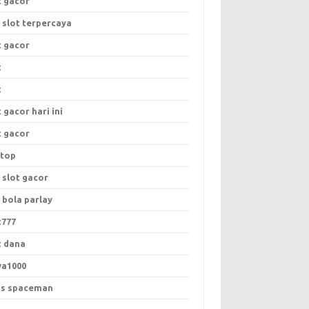
t gacor
k slot terpercaya
t gacor
t
t
t gacor hari ini
t gacor
top
k slot gacor
i bola parlay
t777
t dana
a1000
us spaceman