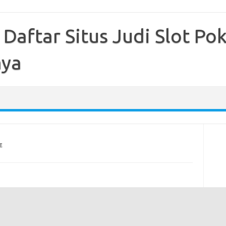
aftar Situs Judi Slot Pok
aya
E