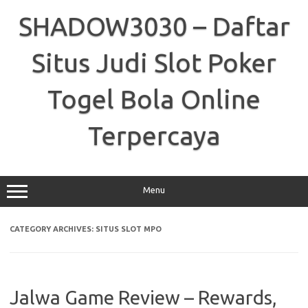
Skip
to
SHADOW3030 – Daftar
content
Situs Judi Slot Poker
Togel Bola Online
Terpercaya
Menu
CATEGORY ARCHIVES:
SITUS SLOT MPO
Jalwa Game Review – Rewards,