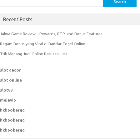
S
e
a
Recent Posts
r
c
Jalwa Game Review – Rewards, RTP, and Bonus Features
h
Ragam Bonus yang Viral di Bandar Togel Online
f
o
Trik Menang Judi Online Ratusan Juta
r
:
slot gacor
slot online
slot88
mejavip
hkbpokerqq
hkbpokerqq
hkbpokerqq