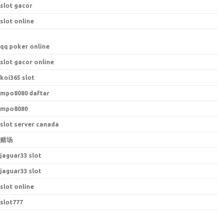
slot gacor
slot online
qq poker online
slot gacor online
koi365 slot
mpo8080 daftar
mpo8080
slot server canada
赌场
jaguar33 slot
jaguar33 slot
slot online
slot777