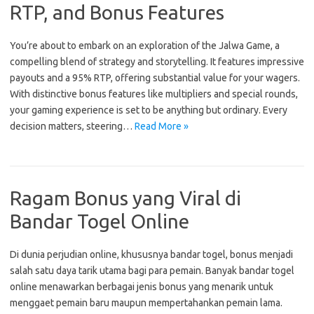
RTP, and Bonus Features
You’re about to embark on an exploration of the Jalwa Game, a
compelling blend of strategy and storytelling. It features impressive
payouts and a 95% RTP, offering substantial value for your wagers.
With distinctive bonus features like multipliers and special rounds,
your gaming experience is set to be anything but ordinary. Every
decision matters, steering…
Read More »
Ragam Bonus yang Viral di
Bandar Togel Online
Di dunia perjudian online, khususnya bandar togel, bonus menjadi
salah satu daya tarik utama bagi para pemain. Banyak bandar togel
online menawarkan berbagai jenis bonus yang menarik untuk
menggaet pemain baru maupun mempertahankan pemain lama.