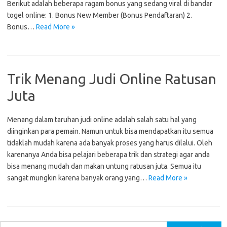
Berikut adalah beberapa ragam bonus yang sedang viral di bandar
togel online: 1. Bonus New Member (Bonus Pendaftaran) 2.
Bonus…
Read More »
Trik Menang Judi Online Ratusan
Juta
Menang dalam taruhan judi online adalah salah satu hal yang
diinginkan para pemain. Namun untuk bisa mendapatkan itu semua
tidaklah mudah karena ada banyak proses yang harus dilalui. Oleh
karenanya Anda bisa pelajari beberapa trik dan strategi agar anda
bisa menang mudah dan makan untung ratusan juta. Semua itu
sangat mungkin karena banyak orang yang…
Read More »