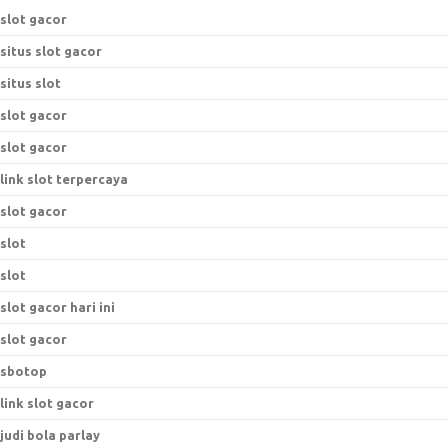
slot gacor
situs slot gacor
situs slot
slot gacor
slot gacor
link slot terpercaya
slot gacor
slot
slot
slot gacor hari ini
slot gacor
sbotop
link slot gacor
judi bola parlay