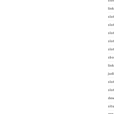
slo
lin
slo
slo
slo
slo
slo
sbo
lin
jud
slo
slo
dew
sit