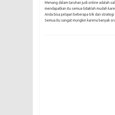
Menang dalam taruhan judi online adalah sal
mendapatkan itu semua tidaklah mudah karen
Anda bisa pelajari beberapa trik dan strate
Semua itu sangat mungkin karena banyak 