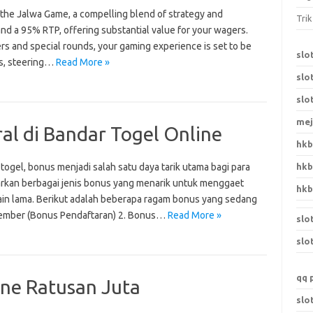
o
 the Jalwa Game, a compelling blend of strategy and
r
Tri
 and a 95% RTP, offering substantial value for your wagers.
:
iers and special rounds, your gaming experience is set to be
slo
rs, steering…
Read More »
slo
slo
mej
al di Bandar Togel Online
hk
togel, bonus menjadi salah satu daya tarik utama bagi para
hk
rkan berbagai jenis bonus yang menarik untuk menggaet
hk
 lama. Berikut adalah beberapa ragam bonus yang sedang
 Member (Bonus Pendaftaran) 2. Bonus…
Read More »
slo
slo
qq 
ine Ratusan Juta
slo