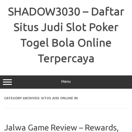
Skip
to
SHADOW3030 – Daftar
content
Situs Judi Slot Poker
Togel Bola Online
Terpercaya
Menu
CATEGORY ARCHIVES:
SITUS JUDI ONLINE 90
Jalwa Game Review – Rewards,