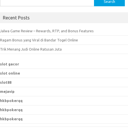
S
e
a
Recent Posts
r
c
Jalwa Game Review – Rewards, RTP, and Bonus Features
h
Ragam Bonus yang Viral di Bandar Togel Online
f
o
Trik Menang Judi Online Ratusan Juta
r
:
slot gacor
slot online
slot88
mejavip
hkbpokerqq
hkbpokerqq
hkbpokerqq