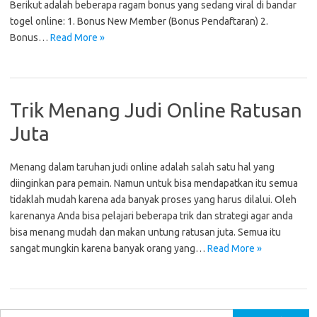
Berikut adalah beberapa ragam bonus yang sedang viral di bandar
togel online: 1. Bonus New Member (Bonus Pendaftaran) 2.
Bonus…
Read More »
Trik Menang Judi Online Ratusan
Juta
Menang dalam taruhan judi online adalah salah satu hal yang
diinginkan para pemain. Namun untuk bisa mendapatkan itu semua
tidaklah mudah karena ada banyak proses yang harus dilalui. Oleh
karenanya Anda bisa pelajari beberapa trik dan strategi agar anda
bisa menang mudah dan makan untung ratusan juta. Semua itu
sangat mungkin karena banyak orang yang…
Read More »