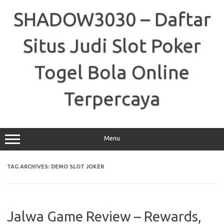
Skip
to
SHADOW3030 – Daftar
content
Situs Judi Slot Poker
Togel Bola Online
Terpercaya
Menu
TAG ARCHIVES:
DEMO SLOT JOKER
Jalwa Game Review – Rewards,