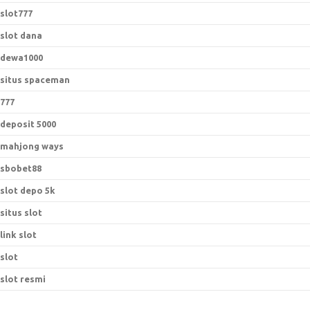
slot777
slot dana
dewa1000
situs spaceman
777
deposit 5000
mahjong ways
sbobet88
slot depo 5k
situs slot
link slot
slot
slot resmi