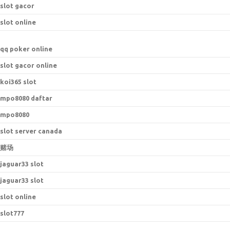
slot gacor
slot online
qq poker online
slot gacor online
koi365 slot
mpo8080 daftar
mpo8080
slot server canada
赌场
jaguar33 slot
jaguar33 slot
slot online
slot777