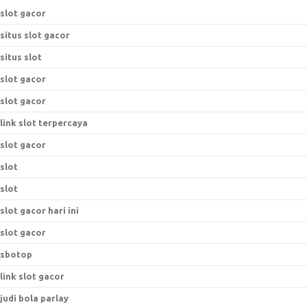
slot gacor
situs slot gacor
situs slot
slot gacor
slot gacor
link slot terpercaya
slot gacor
slot
slot
slot gacor hari ini
slot gacor
sbotop
link slot gacor
judi bola parlay