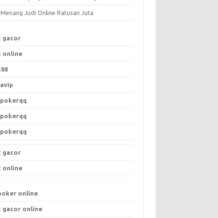
k Menang Judi Online Ratusan Juta
t gacor
t online
t88
avip
bpokerqq
bpokerqq
bpokerqq
t gacor
t online
poker online
t gacor online