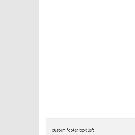
custom footer text left