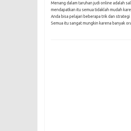
Menang dalam taruhan judi online adalah sal
mendapatkan itu semua tidaklah mudah karen
Anda bisa pelajari beberapa trik dan strate
Semua itu sangat mungkin karena banyak 