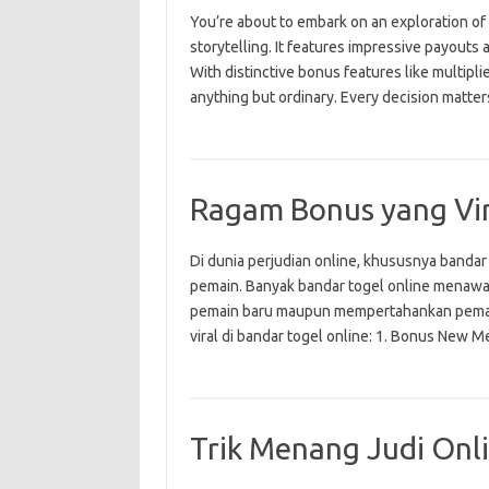
You’re about to embark on an exploration of
storytelling. It features impressive payouts
With distinctive bonus features like multipl
anything but ordinary. Every decision matte
Ragam Bonus yang Vir
Di dunia perjudian online, khususnya bandar 
pemain. Banyak bandar togel online menawa
pemain baru maupun mempertahankan pemain
viral di bandar togel online: 1. Bonus New
Trik Menang Judi Onl