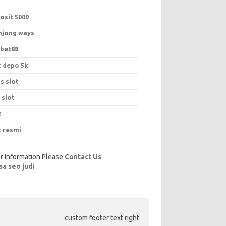
osit 5000
jong ways
bet88
t depo 5k
us slot
 slot
t
t resmi
r Information Please
Contact Us
sa seo judi
custom footer text right