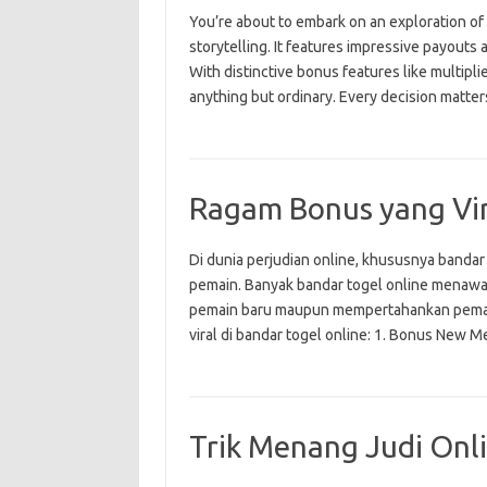
You’re about to embark on an exploration of
storytelling. It features impressive payouts
With distinctive bonus features like multipl
anything but ordinary. Every decision matte
Ragam Bonus yang Vir
Di dunia perjudian online, khususnya bandar 
pemain. Banyak bandar togel online menawa
pemain baru maupun mempertahankan pemain
viral di bandar togel online: 1. Bonus New
Trik Menang Judi Onl