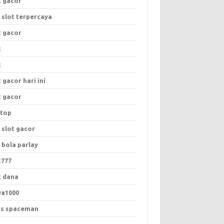
t gacor
k slot terpercaya
t gacor
t
t
t gacor hari ini
t gacor
top
k slot gacor
i bola parlay
t777
t dana
a1000
us spaceman