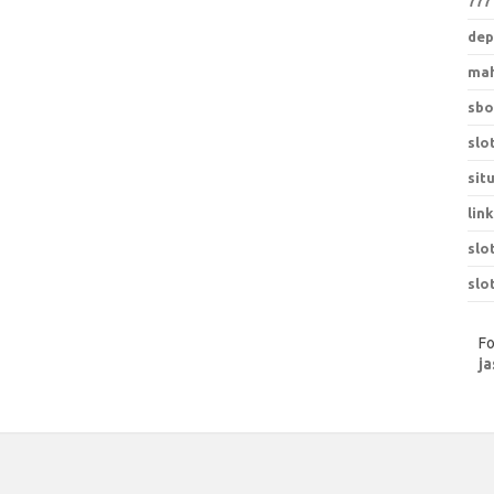
777
dep
mah
sbo
slo
sit
link
slo
slo
Fo
ja