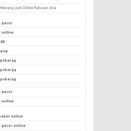
k Menang Judi Online Ratusan Juta
t gacor
t online
t88
avip
bpokerqq
bpokerqq
bpokerqq
t gacor
t online
poker online
t gacor online