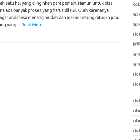
ah satu hal yang diinginkan para pemain. Namun untuk bisa
koi
a ada banyak proses yang harus dilalui. Oleh karenanya
mpo
gi agar anda bisa menang mudah dan makan untung ratusan juta.
mp
orang yang…
Read More »
slo
赌
jag
jag
slo
slo
slo
sit
sit
slo