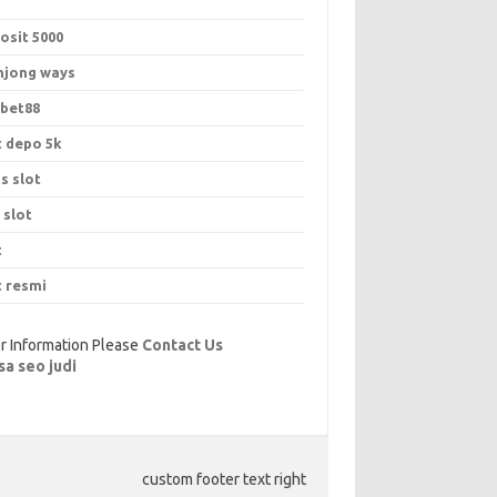
osit 5000
jong ways
bet88
t depo 5k
us slot
 slot
t
t resmi
r Information Please
Contact Us
sa seo judi
custom footer text right