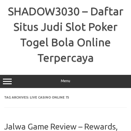
Skip
to
SHADOW3030 – Daftar
content
Situs Judi Slot Poker
Togel Bola Online
Terpercaya
Menu
TAG ARCHIVES:
LIVE CASINO ONLINE 75
Jalwa Game Review – Rewards,