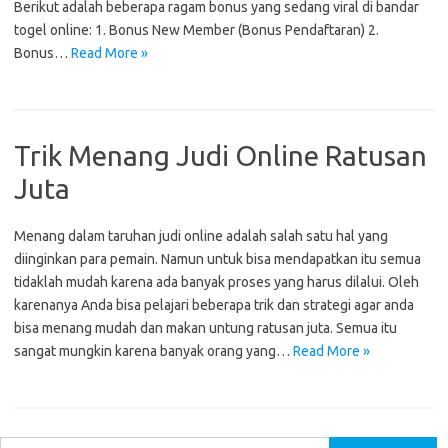
Berikut adalah beberapa ragam bonus yang sedang viral di bandar
togel online: 1. Bonus New Member (Bonus Pendaftaran) 2.
Bonus…
Read More »
Trik Menang Judi Online Ratusan
Juta
Menang dalam taruhan judi online adalah salah satu hal yang
diinginkan para pemain. Namun untuk bisa mendapatkan itu semua
tidaklah mudah karena ada banyak proses yang harus dilalui. Oleh
karenanya Anda bisa pelajari beberapa trik dan strategi agar anda
bisa menang mudah dan makan untung ratusan juta. Semua itu
sangat mungkin karena banyak orang yang…
Read More »