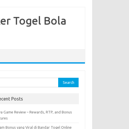
er Togel Bola
ecent Posts
wa Game Review – Rewards, RTP, and Bonus
tures
am Bonus yang Viral di Bandar Togel Online