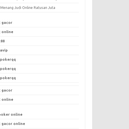
k Menang Judi Online Ratusan Juta
t gacor
t online
t88
avip
bpokerqq
bpokerqq
bpokerqq
t gacor
t online
poker online
t gacor online