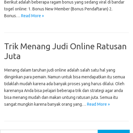
Berikut adalah beberapa ragam bonus yang sedang viral di bandar
togel online: 1. Bonus New Member (Bonus Pendaftaran) 2.
Bonus…
Read More »
Trik Menang Judi Online Ratusan
Juta
Menang dalam taruhan judi online adalah salah satu hal yang
diinginkan para pemain. Namun untuk bisa mendapatkan itu semua
tidaklah mudah karena ada banyak proses yang harus dilalui. Oleh
karenanya Anda bisa pelajari beberapa trik dan strategi agar anda
bisa menang mudah dan makan untung ratusan juta. Semua itu
sangat mungkin karena banyak orang yang…
Read More »