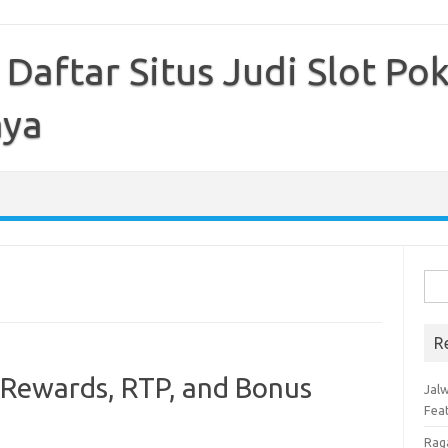
aftar Situs Judi Slot Pok
aya
S
e
a
R
r
c
Rewards, RTP, and Bonus
Jal
h
Fea
f
Rag