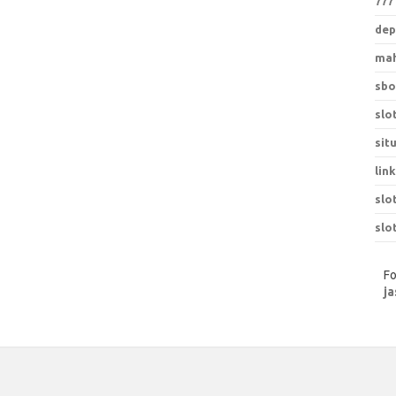
777
dep
mah
sbo
slo
sit
link
slo
slo
Fo
ja