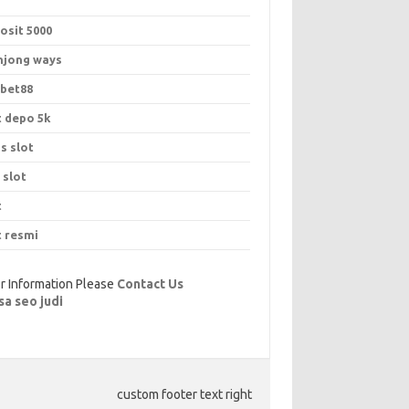
osit 5000
jong ways
bet88
t depo 5k
us slot
 slot
t
t resmi
r Information Please
Contact Us
sa seo judi
custom footer text right