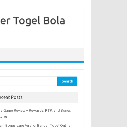
er Togel Bola
ecent Posts
wa Game Review – Rewards, RTP, and Bonus
tures
am Bonus yang Viral di Bandar Togel Online