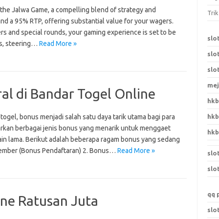
o
 the Jalwa Game, a compelling blend of strategy and
r
Tri
 and a 95% RTP, offering substantial value for your wagers.
:
iers and special rounds, your gaming experience is set to be
slo
rs, steering…
Read More »
slo
slo
mej
al di Bandar Togel Online
hk
togel, bonus menjadi salah satu daya tarik utama bagi para
hk
rkan berbagai jenis bonus yang menarik untuk menggaet
hk
 lama. Berikut adalah beberapa ragam bonus yang sedang
 Member (Bonus Pendaftaran) 2. Bonus…
Read More »
slo
slo
qq 
ine Ratusan Juta
slo