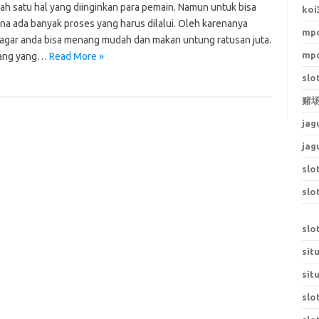
ah satu hal yang diinginkan para pemain. Namun untuk bisa
koi
a ada banyak proses yang harus dilalui. Oleh karenanya
mpo
gi agar anda bisa menang mudah dan makan untung ratusan juta.
mp
orang yang…
Read More »
slo
赌
jag
jag
slo
slo
slo
sit
sit
slo