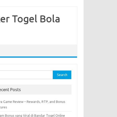
er Togel Bola
ecent Posts
wa Game Review – Rewards, RTP, and Bonus
tures
am Bonus yang Viral di Bandar Togel Online