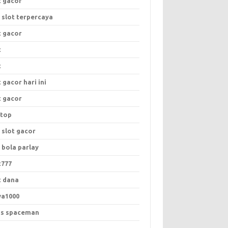
t gacor
k slot terpercaya
t gacor
t
t
t gacor hari ini
t gacor
top
k slot gacor
i bola parlay
t777
t dana
a1000
us spaceman