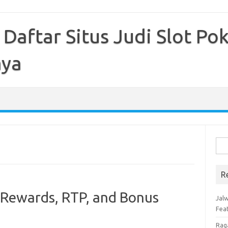
aftar Situs Judi Slot Pok
aya
S
e
a
R
r
c
Rewards, RTP, and Bonus
Jal
h
Fea
f
Rag