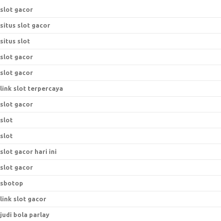
slot gacor
situs slot gacor
situs slot
slot gacor
slot gacor
link slot terpercaya
slot gacor
slot
slot
slot gacor hari ini
slot gacor
sbotop
link slot gacor
judi bola parlay