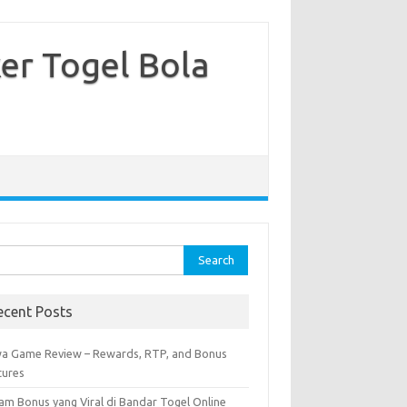
er Togel Bola
ecent Posts
wa Game Review – Rewards, RTP, and Bonus
tures
am Bonus yang Viral di Bandar Togel Online