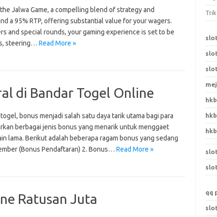
o
 the Jalwa Game, a compelling blend of strategy and
r
Tri
 and a 95% RTP, offering substantial value for your wagers.
:
iers and special rounds, your gaming experience is set to be
slo
rs, steering…
Read More »
slo
slo
mej
al di Bandar Togel Online
hk
togel, bonus menjadi salah satu daya tarik utama bagi para
hk
rkan berbagai jenis bonus yang menarik untuk menggaet
hk
 lama. Berikut adalah beberapa ragam bonus yang sedang
 Member (Bonus Pendaftaran) 2. Bonus…
Read More »
slo
slo
qq 
ine Ratusan Juta
slo