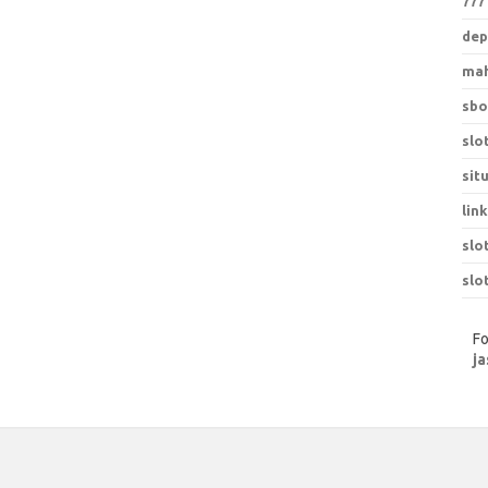
777
dep
mah
sbo
slo
sit
link
slo
slo
Fo
ja