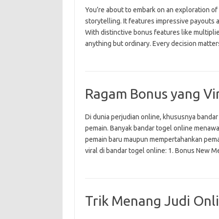
You’re about to embark on an exploration of
storytelling. It features impressive payouts
With distinctive bonus features like multipl
anything but ordinary. Every decision matte
Ragam Bonus yang Vir
Di dunia perjudian online, khususnya bandar 
pemain. Banyak bandar togel online menawa
pemain baru maupun mempertahankan pemain
viral di bandar togel online: 1. Bonus New
Trik Menang Judi Onl