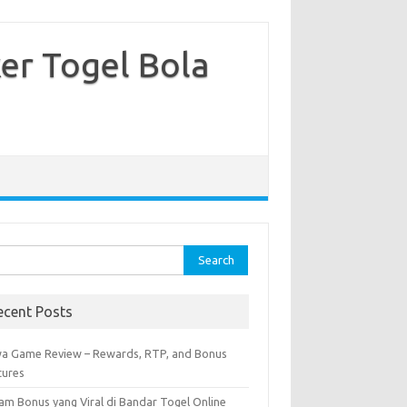
er Togel Bola
ecent Posts
wa Game Review – Rewards, RTP, and Bonus
tures
am Bonus yang Viral di Bandar Togel Online