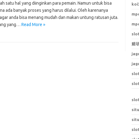
ah satu hal yang diinginkan para pemain. Namun untuk bisa
koi
a ada banyak proses yang harus dilalui. Oleh karenanya
mpo
gi agar anda bisa menang mudah dan makan untung ratusan juta.
mp
orang yang…
Read More »
slo
赌
jag
jag
slo
slo
slo
sit
sit
slo