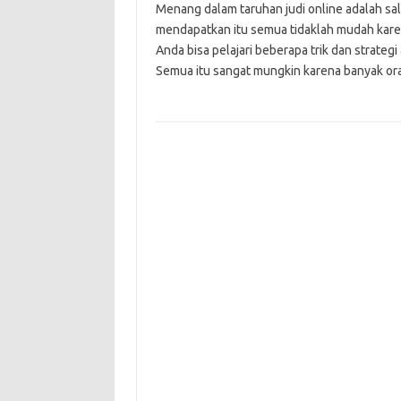
Menang dalam taruhan judi online adalah sal
mendapatkan itu semua tidaklah mudah karen
Anda bisa pelajari beberapa trik dan strate
Semua itu sangat mungkin karena banyak 