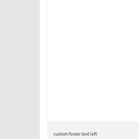
custom footer text left