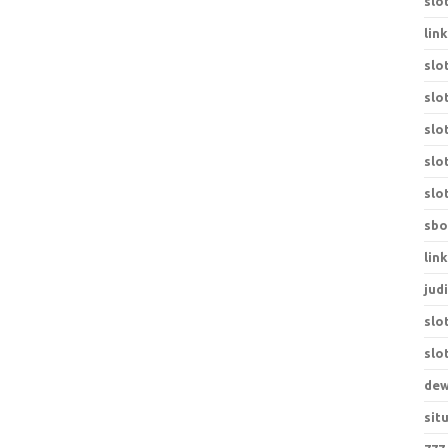
slo
lin
slo
slo
slo
slo
slo
sbo
lin
jud
slo
slo
dew
sit