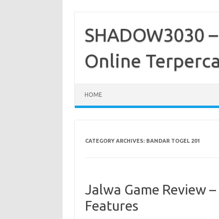
Skip
to
content
SHADOW3030 – D
Online Terperc
HOME
CATEGORY ARCHIVES:
BANDAR TOGEL 201
Jalwa Game Review – 
Features