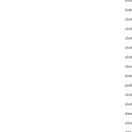
slo
lin
slo
slo
slo
slo
slo
sbo
lin
jud
slo
slo
dew
sit