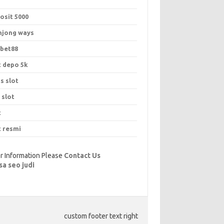
osit 5000
jong ways
bet88
t depo 5k
us slot
 slot
t
t resmi
r Information Please
Contact Us
sa seo judi
custom footer text right