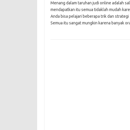
Menang dalam taruhan judi online adalah sal
mendapatkan itu semua tidaklah mudah karen
Anda bisa pelajari beberapa trik dan strate
Semua itu sangat mungkin karena banyak 