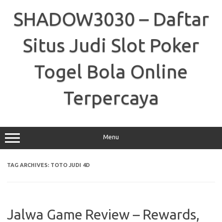
Skip
to
SHADOW3030 – Daftar
content
Situs Judi Slot Poker
Togel Bola Online
Terpercaya
Menu
TAG ARCHIVES:
TOTO JUDI 4D
Jalwa Game Review – Rewards,