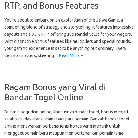
RTP, and Bonus Features
You’re about to embark on an exploration of the Jalwa Game, a
compelling blend of strategy and storytelling. It features impressive
payouts and a 95% RTP, offering substantial value for your wagers.
With distinctive bonus features like multipliers and special rounds,
your gaming experience is set to be anything but ordinary. Every
decision matters, steering…
Read More »
Ragam Bonus yang Viral di
Bandar Togel Online
Di dunia perjudian online, khususnya bandar togel, bonus menjadi
salah satu daya tarik utama bagi para pemain. Banyak bandar togel
online menawarkan berbagai jenis bonus yang menarik untuk
menggaet pemain baru maupun mempertahankan pemain lama.