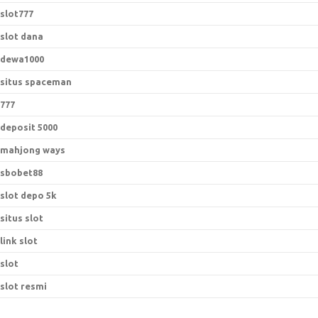
slot777
slot dana
dewa1000
situs spaceman
777
deposit 5000
mahjong ways
sbobet88
slot depo 5k
situs slot
link slot
slot
slot resmi