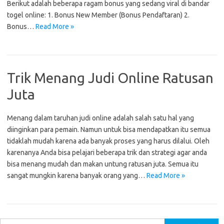
Berikut adalah beberapa ragam bonus yang sedang viral di bandar
togel online: 1. Bonus New Member (Bonus Pendaftaran) 2.
Bonus…
Read More »
Trik Menang Judi Online Ratusan
Juta
Menang dalam taruhan judi online adalah salah satu hal yang
diinginkan para pemain. Namun untuk bisa mendapatkan itu semua
tidaklah mudah karena ada banyak proses yang harus dilalui. Oleh
karenanya Anda bisa pelajari beberapa trik dan strategi agar anda
bisa menang mudah dan makan untung ratusan juta. Semua itu
sangat mungkin karena banyak orang yang…
Read More »