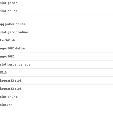
slot gacor
slot online
qq poker online
slot gacor online
koi365 slot
mpo8080 daftar
mpo8080
slot server canada
赌场
jaguar33 slot
jaguar33 slot
slot online
slot777