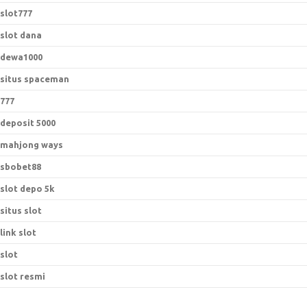
slot777
slot dana
dewa1000
situs spaceman
777
deposit 5000
mahjong ways
sbobet88
slot depo 5k
situs slot
link slot
slot
slot resmi