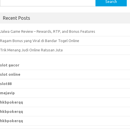
S
e
a
Recent Posts
r
c
Jalwa Game Review – Rewards, RTP, and Bonus Features
h
Ragam Bonus yang Viral di Bandar Togel Online
f
o
Trik Menang Judi Online Ratusan Juta
r
:
slot gacor
slot online
slot88
mejavip
hkbpokerqq
hkbpokerqq
hkbpokerqq