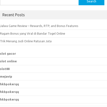
S
e
a
Recent Posts
r
c
Jalwa Game Review – Rewards, RTP, and Bonus Features
h
Ragam Bonus yang Viral di Bandar Togel Online
f
o
Trik Menang Judi Online Ratusan Juta
r
:
slot gacor
slot online
slot88
mejavip
hkbpokerqq
hkbpokerqq
hkbpokerqq