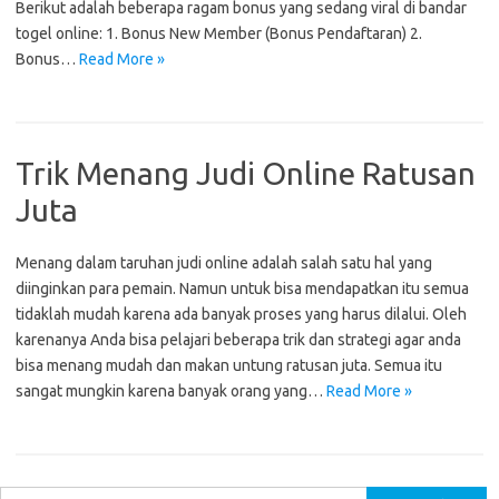
Berikut adalah beberapa ragam bonus yang sedang viral di bandar
togel online: 1. Bonus New Member (Bonus Pendaftaran) 2.
Bonus…
Read More »
Trik Menang Judi Online Ratusan
Juta
Menang dalam taruhan judi online adalah salah satu hal yang
diinginkan para pemain. Namun untuk bisa mendapatkan itu semua
tidaklah mudah karena ada banyak proses yang harus dilalui. Oleh
karenanya Anda bisa pelajari beberapa trik dan strategi agar anda
bisa menang mudah dan makan untung ratusan juta. Semua itu
sangat mungkin karena banyak orang yang…
Read More »