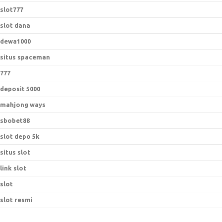
slot777
slot dana
dewa1000
situs spaceman
777
deposit 5000
mahjong ways
sbobet88
slot depo 5k
situs slot
link slot
slot
slot resmi