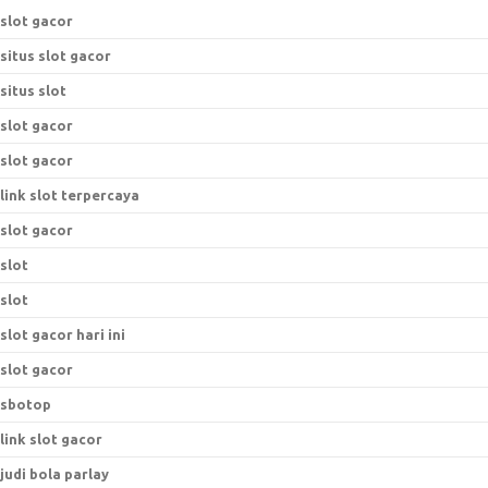
slot gacor
situs slot gacor
situs slot
slot gacor
slot gacor
link slot terpercaya
slot gacor
slot
slot
slot gacor hari ini
slot gacor
sbotop
link slot gacor
judi bola parlay