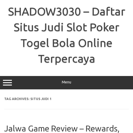
Skip
to
SHADOW3030 – Daftar
content
Situs Judi Slot Poker
Togel Bola Online
Terpercaya
Menu
TAG ARCHIVES:
SITUS JUDI 1
Jalwa Game Review – Rewards,