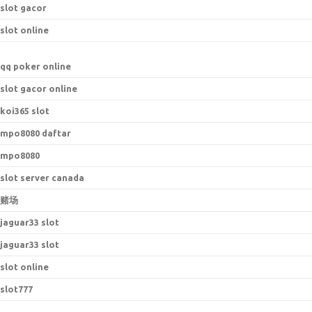
slot gacor
slot online
qq poker online
slot gacor online
koi365 slot
mpo8080 daftar
mpo8080
slot server canada
赌场
jaguar33 slot
jaguar33 slot
slot online
slot777