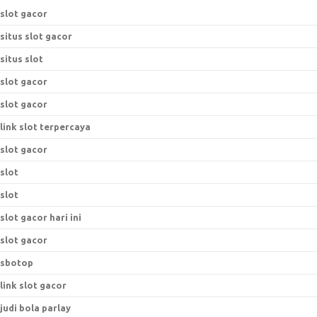
slot gacor
situs slot gacor
situs slot
slot gacor
slot gacor
link slot terpercaya
slot gacor
slot
slot
slot gacor hari ini
slot gacor
sbotop
link slot gacor
judi bola parlay