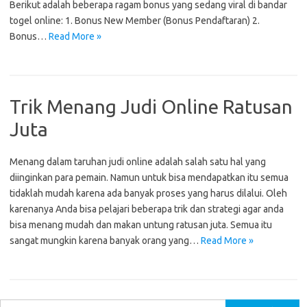
Berikut adalah beberapa ragam bonus yang sedang viral di bandar
togel online: 1. Bonus New Member (Bonus Pendaftaran) 2.
Bonus…
Read More »
Trik Menang Judi Online Ratusan
Juta
Menang dalam taruhan judi online adalah salah satu hal yang
diinginkan para pemain. Namun untuk bisa mendapatkan itu semua
tidaklah mudah karena ada banyak proses yang harus dilalui. Oleh
karenanya Anda bisa pelajari beberapa trik dan strategi agar anda
bisa menang mudah dan makan untung ratusan juta. Semua itu
sangat mungkin karena banyak orang yang…
Read More »