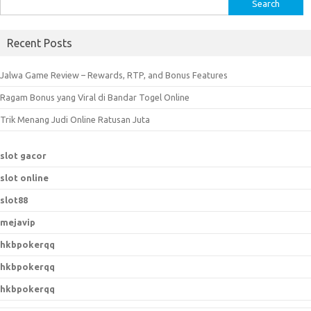
S
e
a
Recent Posts
r
c
Jalwa Game Review – Rewards, RTP, and Bonus Features
h
Ragam Bonus yang Viral di Bandar Togel Online
f
o
Trik Menang Judi Online Ratusan Juta
r
:
slot gacor
slot online
slot88
mejavip
hkbpokerqq
hkbpokerqq
hkbpokerqq