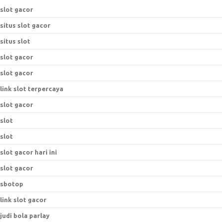
slot gacor
situs slot gacor
situs slot
slot gacor
slot gacor
link slot terpercaya
slot gacor
slot
slot
slot gacor hari ini
slot gacor
sbotop
link slot gacor
judi bola parlay