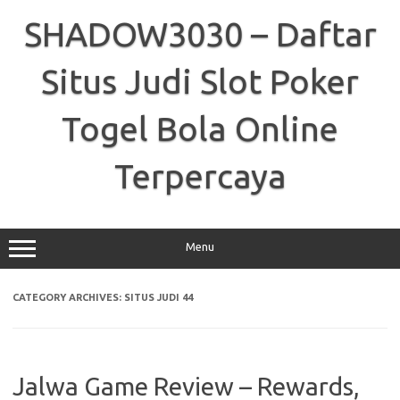
Skip
to
SHADOW3030 – Daftar
content
Situs Judi Slot Poker
Togel Bola Online
Terpercaya
Menu
CATEGORY ARCHIVES:
SITUS JUDI 44
Jalwa Game Review – Rewards,